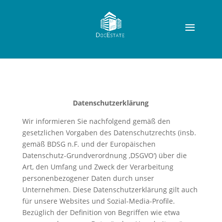
Datenschutzerklärung
Wir informieren Sie nachfolgend gemäß den
gesetzlichen Vorgaben des Datenschutzrechts (insb.
gemäß BDSG n.F. und der Europäischen
Datenschutz-Grundverordnung ‚DSGVO‘) über die
Art, den Umfang und Zweck der Verarbeitung
personenbezogener Daten durch unser
Unternehmen. Diese Datenschutzerklärung gilt auch
für unsere Websites und Sozial-Media-Profile.
Bezüglich der Definition von Begriffen wie etwa