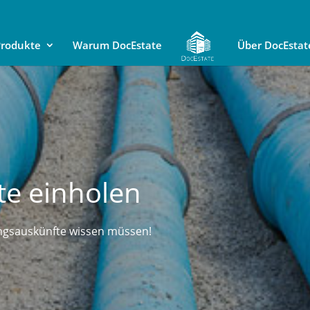
rodukte
Warum DocEstate
Über DocEstat
te einholen
tungsauskünfte wissen müssen!