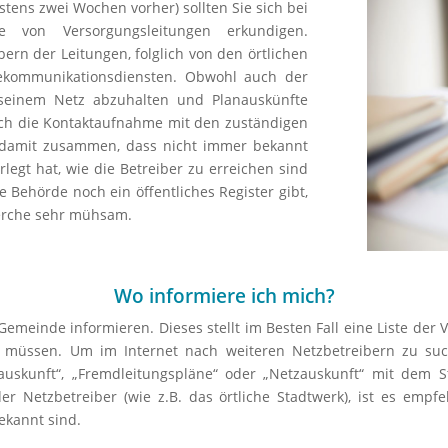
stens zwei Wochen vorher) sollten Sie sich bei
 von Versorgungsleitungen erkundigen.
bern der Leitungen, folglich von den örtlichen
ekommunikationsdiensten. Obwohl auch der
n seinem Netz abzuhalten und Planauskünfte
sich die Kontaktaufnahme mit den zuständigen
gt damit zusammen, dass nicht immer bekannt
rlegt hat, wie die Betreiber zu erreichen sind
 Behörde noch ein öffentliches Register gibt,
cherche sehr mühsam.
Wo informiere ich mich?
 Gemeinde informieren. Dieses stellt im Besten Fall eine Liste der
 müssen. Um im Internet nach weiteren Netzbetreibern zu such
nauskunft“, „Fremdleitungspläne“ oder „Netzauskunft“ mit dem S
er Netzbetreiber (wie z.B. das örtliche Stadtwerk), ist es empf
kannt sind.