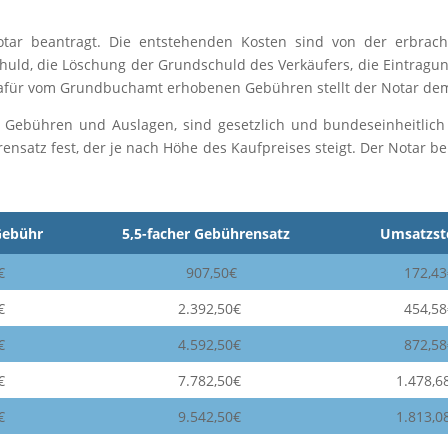
ar beantragt. Die entstehenden Kosten sind von der erbrach
chuld, die Löschung der Grundschuld des Verkäufers, die Eintra
dafür vom Grundbuchamt erhobenen Gebühren stellt der Notar de
 Gebühren und Auslagen, sind gesetzlich und bundeseinheitlich
rensatz fest, der je nach Höhe des Kaufpreises steigt. Der Notar b
Gebühr
5,5-facher Gebührensatz
Umsatzst
€
907,50€
172,43
€
2.392,50€
454,58
€
4.592,50€
872,58
€
7.782,50€
1.478,6
€
9.542,50€
1.813,0