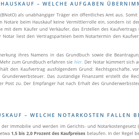
HAUSKAUF – WELCHE AUFGABEN ÜBERNIM
NotO) als unabhängiger Träger ein öffentliches Amt aus. Somit is
n Notare beim Hauskauf keine Vermittlerrolle ein, sondern ist de
e mit dem Käufer und Verkäufer, das Erstellen des Kaufvertrag
er Notar liest den Vertragsparteien beim Notartermin den Kaufv
merkung ihres Namens in das Grundbuch sowie die Beantragu
 Mehr zum Grundbuch erfahren sie
hier.
Der Notar kümmert sich a
hält den Kaufvertrag ausfolgendem Grund: Rechtsgeschäfte, vora
er Grunderwerbsteuer. Das zuständige Finanzamt erstellt die R
r Post zu. Der Empfänger hat nach Erhalt des Grunderwerbsste
SKAUF – WELCHE NOTARKOSTEN FALLEN B
der Immobilie und werden im Gerichts- und Notarkostengesetz (GN
 etwa
1,5 bis 2,0 Prozent des Kaufpreises
belaufen. In der Regel b