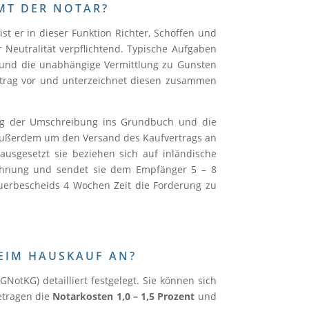
MT DER NOTAR?
t er in dieser Funktion Richter, Schöffen und
r Neutralität verpflichtend. Typische Aufgaben
s und die unabhängige Vermittlung zu Gunsten
ertrag vor und unterzeichnet diesen zusammen
ng der Umschreibung ins Grundbuch und die
ußerdem um den Versand des Kaufvertrags an
usgesetzt sie beziehen sich auf inländische
echnung und sendet sie dem Empfänger 5 – 8
uerbescheids 4 Wochen Zeit die Forderung zu
EIM HAUSKAUF AN?
otKG) detailliert festgelegt. Sie können sich
etragen die
Notarkosten 1,0 – 1,5 Prozent
und