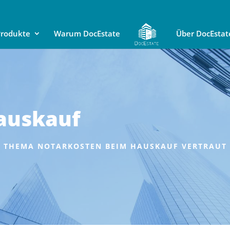
rodukte
Warum DocEstate
Über DocEstat
auskauf
EM THEMA NOTARKOSTEN BEIM HAUSKAUF VERTRAUT