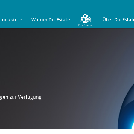
rodukte
Warum DocEstate
Über DocEstat
agen zur Verfügung.