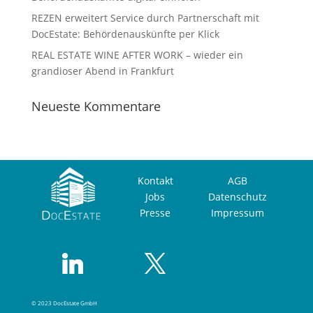
REZEN erweitert Service durch Partnerschaft mit
DocEstate: Behördenauskünfte per Klick
REAL ESTATE WINE AFTER WORK – wieder ein
grandioser Abend in Frankfurt
Neueste Kommentare
Kontakt
AGB
Jobs
Datenschutz
Presse
Impressum
© 2023 DocEstate GmbH